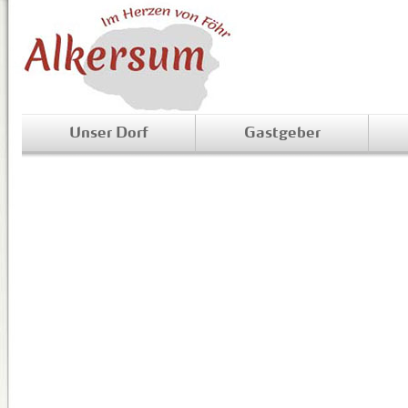
Unser Dorf
Gastgeber