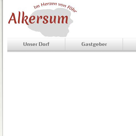
Unser Dorf
Gastgeber